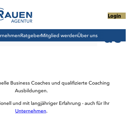
C
o
Login
ac
ernehmen
Ratgeber
Mitglied werden
Über uns
©
A Lot Of People/Shutterstock.com
hi
n
nelle Business Coaches und qualifizierte Coaching
g
Ausbildungen.
nell und mit langjähriger Erfahrung - auch für Ihr
Fin
Unternehmen
.
den