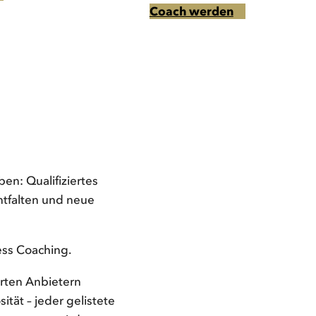
Coach werden
en: Qualifiziertes
ntfalten und neue
ness Coaching.
erten Anbietern
tät – jeder gelistete