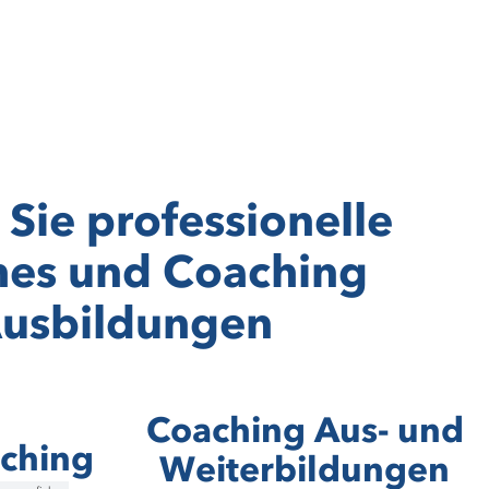
Aus
bild
ung
en
 Sie professionelle
Coach
finden
es und Coaching
Coach
werden
usbildungen
Coaching Aus- und
aching
Weiterbildungen