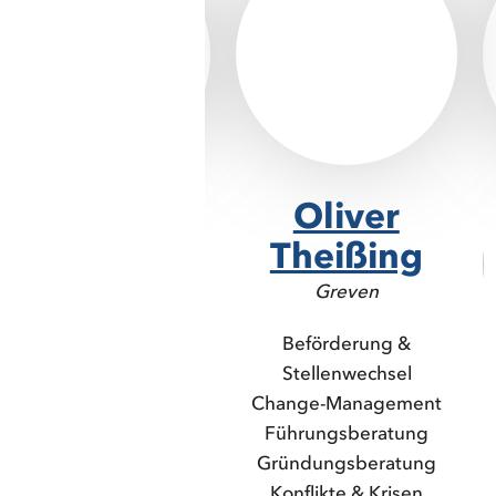
Dr. Markus
Oliver
Blaschka
Theißing
Raubling
Greven
Führungsberatung
Beförderung &
Persönlichkeit &
Stellenwechsel
Potenzial
Change-Management
Soziale
Führungsberatung
Kompetenzverbesserun
Gründungsberatung
g
Konflikte & Krisen