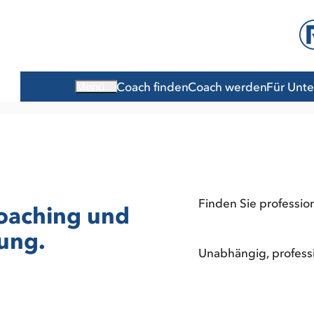
Coach finden
Coach werden
Für Unt
Menü
Finden Sie professio
Coaching und
ung.
Unabhängig, professio