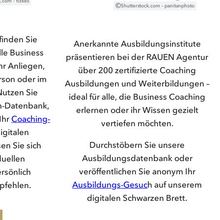
.com - fizkes
©
Shutterstock.com - panitanphoto
finden Sie
Anerkannte Ausbildungsinstitute
lle Business
präsentieren bei der RAUEN Agentur
hr Anliegen,
über 200 zertifizierte Coaching
erson oder im
Ausbildungen und Weiterbildungen –
utzen Sie
ideal für alle, die Business Coaching
h-Datenbank,
erlernen oder ihr Wissen gezielt
Ihr
Coaching-
vertiefen möchten.
igitalen
Durchstöbern Sie unsere
en Sie sich
Ausbildungsdatenbank oder
duellen
veröffentlichen Sie anonym Ihr
rsönlich
Ausbildungs-Gesuc
h auf unserem
pfehlen.
digitalen Schwarzen Brett.