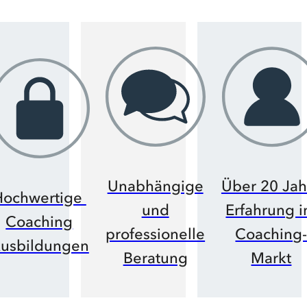
Sie
pro
fess
ion
elle
Coa
che
s
Unabhängige
Über 20 Jah
Hochwertige
und
Erfahrung 
und
Coaching
professionelle
Coaching
Coa
usbildungen
Beratung
Markt
chi
ng