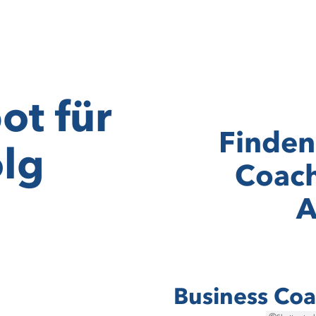
ot für
Finden
olg
Coach
A
Business Co