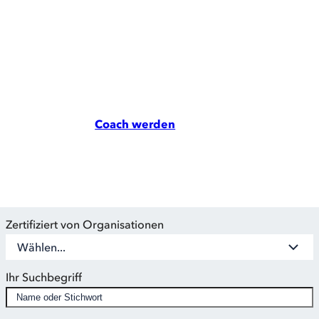
Hier können Sie gezielt nach Anbietern von Coaching Aus-
und Weiterbildungen suchen und direkt den passenden
Ausbilder finden, um Ihre Coaching Kompetenz zu
erweitern.
Eine Übersicht über alle aktuellen Aus- und
Weiterbildungen finden sie in unserer Ausbildungs-
Datenbank unter
Coach werden
.
Zertifiziert von Organisationen
Wählen...
Ihr Suchbegriff