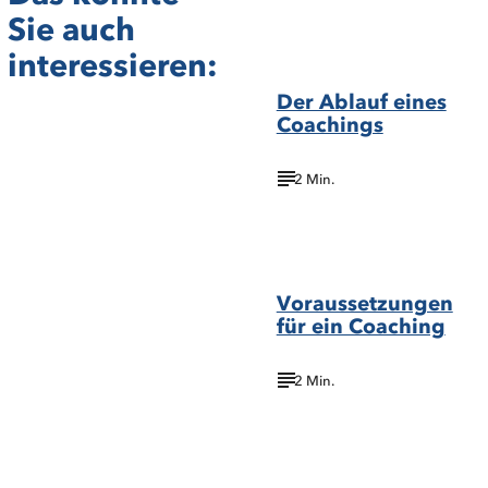
Sie auch
©
wavebreakmedia/Shutterstock.com
interessieren:
Der Ablauf eines
Coachings
2 Min.
one
©
photo/Shutterstock.com
Voraussetzungen
für ein Coaching
2 Min.
©G-Stock
Studio/Shutterstock.com