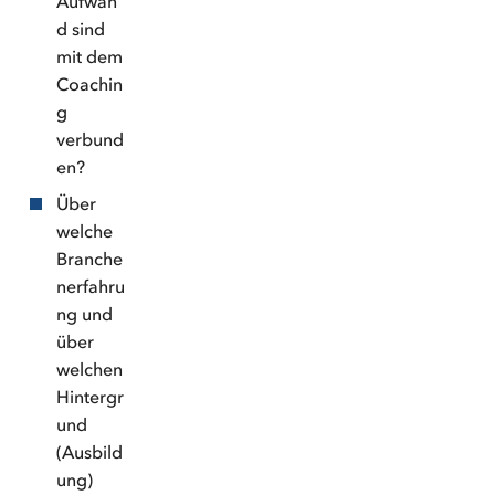
Aufwan
d sind
mit dem
Coachin
g
verbund
en?
Über
welche
Branche
nerfahru
ng und
über
welchen
Hintergr
und
(Ausbild
ung)