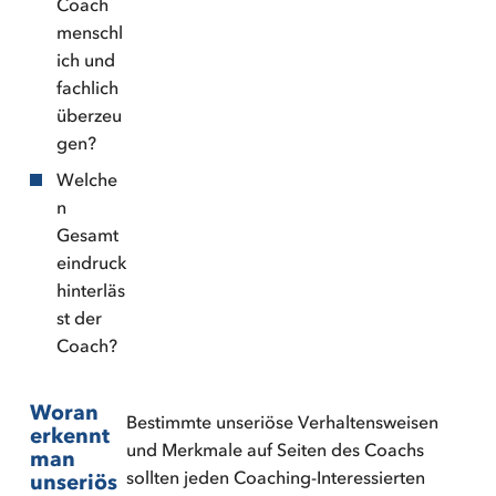
Coach
menschl
ich und
fachlich
überzeu
gen?
Welche
n
Gesamt
eindruck
hinterläs
st der
Coach?
Woran
Bestimmte unseriöse Verhaltensweisen
erkennt
und Merkmale auf Seiten des Coachs
man
sollten jeden Coaching-Interessierten
unseriös