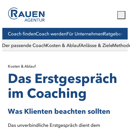
Coach finden
Coach werden
Für Unternehmen
Ratgeber
Mit
Der passende Coach
Kosten & Ablauf
Anlässe & Ziele
Method
Kosten & Ablauf
Das Erstgespräch
im Coaching
Was Klienten beachten sollten
Das unverbindliche Erstgespräch dient dem