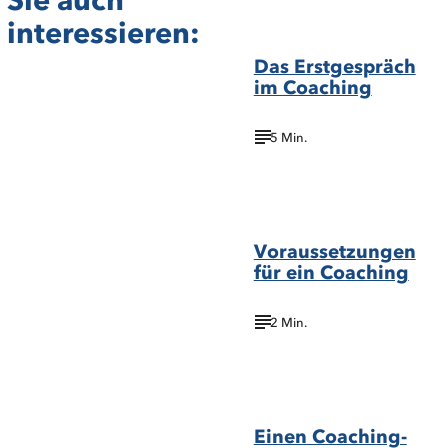
©
Professional/Shutterstock.com
interessieren:
Das Erstgespräch
im Coaching
5 Min.
one
©
photo/Shutterstock.com
Voraussetzungen
für ein Coaching
2 Min.
©G-Stock
Studio/Shutterstock.com
Einen Coaching-