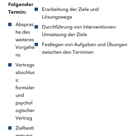
Folgender
Erarbeitung der Ziele und
Termin:
Lösungswege
Absprac
Durchführung von Interventionen:
he des
Umsetzung der Ziele
weiteres
Festlegen von Aufgaben und Übungen
Vorgehe
zwischen den Terminen
ns
Vertrags
abschlus
s:
formaler
und
psychol
ogischer
Vertrag
Zielbesti
mmung