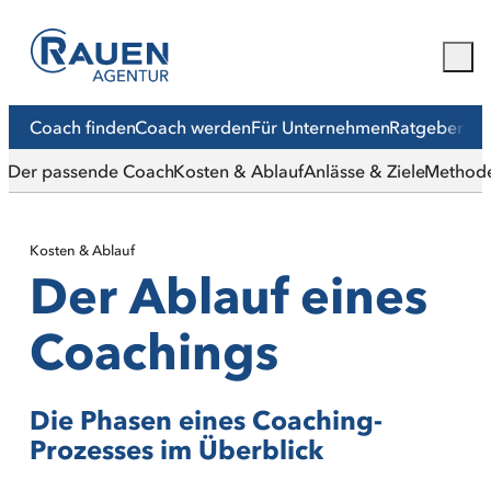
Coach finden
Coach werden
Für Unternehmen
Ratgeber
Mit
Der passende Coach
Kosten & Ablauf
Anlässe & Ziele
Method
Kosten & Ablauf
Der Ablauf eines
Coachings
Die Phasen eines Coaching-
Prozesses im Überblick