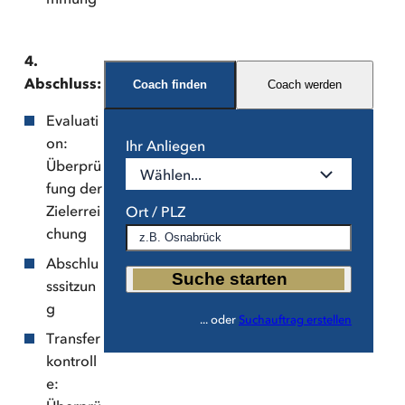
4.
Abschluss:
Coach finden
Coach werden
Evaluati
on:
Ihr Anliegen
Überprü
Wählen...
fung der
Zielerrei
Ort / PLZ
chung
Abschlu
Suche starten
sssitzun
g
... oder
Suchauftrag erstellen
Transfer
kontroll
e: