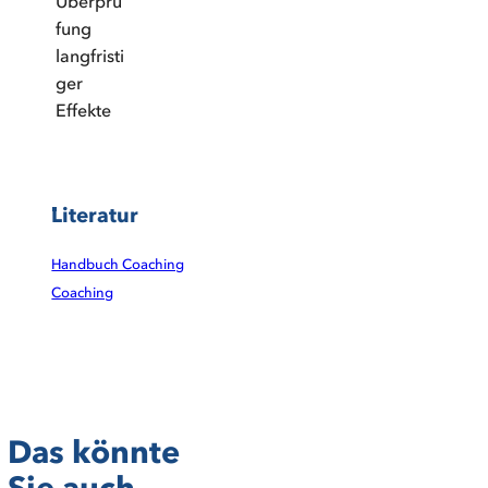
Überprü
fung
langfristi
ger
Effekte
Literatur
Handbuch Coaching
Coaching
Das könnte
Sie auch
ESB