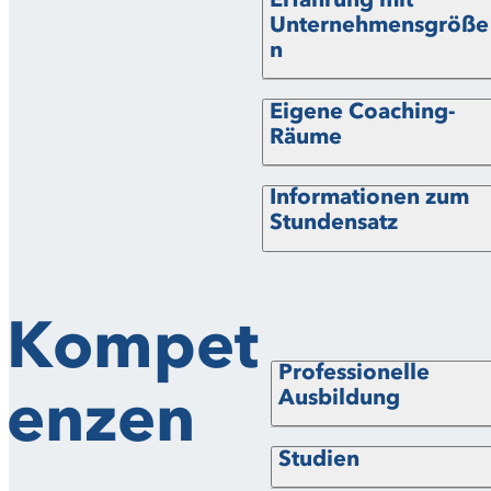
Unternehmensgröße
n
Eigene Coaching-
Räume
Informationen zum
Stundensatz
Kompet
Professionelle
enzen
Ausbildung
Studien