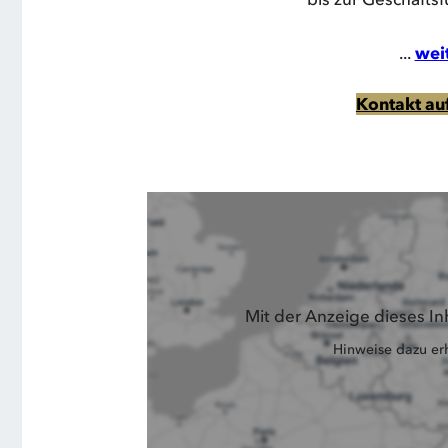
...
wei
Kontakt a
Mit der Anzeige dieses I
Hinweise dazu erh