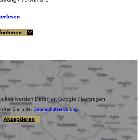
terlesen
ufnehmen
nhaltes werden Daten an Google übertragen.
alten Sie in der
Datenschutzerklärung
.
Akzeptieren