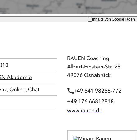
Inhalte von Google laden
5
RAUEN Coaching
010
Albert-Einstein-Str. 28
49076 Osnabrück
EN Akademie
enz, Online, Chat
+49 541 98256-772
+49 176 66812818
www.rauen.de