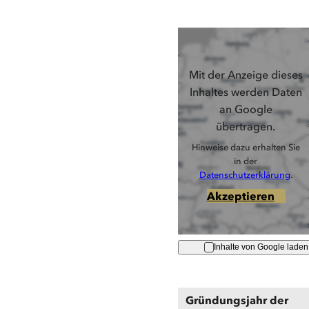
Mit der Anzeige dieses
Inhaltes werden Daten
an Google
übertragen.
Hinweise dazu erhalten Sie
in der
Datenschutzerklärung
.
Akzeptieren
Inhalte von Google laden
Gründungsjahr der