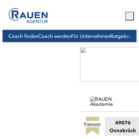
Coach finden
Coach werden
Für Unternehmen
Ratgeber
Mit
49076
Premium
Osnabrück