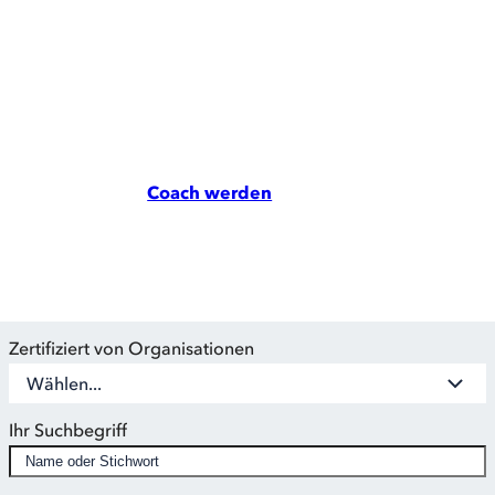
Hier können Sie gezielt nach Anbietern von Coaching Aus-
und Weiterbildungen suchen und direkt den passenden
Ausbilder finden, um Ihre Coaching Kompetenz zu
erweitern.
Eine Übersicht über alle aktuellen Aus- und
Weiterbildungen finden sie in unserer Ausbildungs-
Datenbank unter
Coach werden
.
Zertifiziert von Organisationen
Wählen...
Ihr Suchbegriff