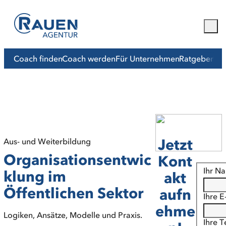
Coach finden
Coach werden
Für Unternehmen
Ratgeber
Mit
Jetzt
Aus- und Weiterbildung
Organisationsentwic
Kont
Ihr N
klung im
akt
Öffentlichen Sektor
aufn
Ihre E
ehme
Logiken, Ansätze, Modelle und Praxis.
Ihre 