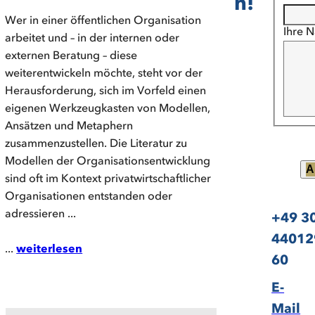
n!
Wer in einer öffentlichen Organisation
Ihre N
arbeitet und – in der internen oder
externen Beratung – diese
weiterentwickeln möchte, steht vor der
Herausforderung, sich im Vorfeld einen
eigenen Werkzeugkasten von Modellen,
Ansätzen und Metaphern
zusammenzustellen. Die Literatur zu
Modellen der Organisationsentwicklung
A
sind oft im Kontext privatwirtschaftlicher
Organisationen entstanden oder
adressieren ...
+49 3
44012
...
weiterlesen
60
E-
Mail