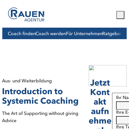
Coach finden
Coach werden
Für Unternehmen
Ratgeber
Mit
Jetzt
Aus- und Weiterbildung
Introduction to
Kont
Ihr N
Systemic Coaching
akt
aufn
Ihre E
The Art of Supporting without giving
ehme
Advice
Ihre 