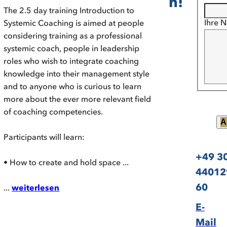
n!
The 2.5 day training Introduction to
Ihre N
Systemic Coaching is aimed at people
considering training as a professional
systemic coach, people in leadership
roles who wish to integrate coaching
knowledge into their management style
and to anyone who is curious to learn
more about the ever more relevant field
of coaching competencies.
A
Participants will learn:
+49 3
• How to create and hold space ...
44012
60
...
weiterlesen
E-
Mail