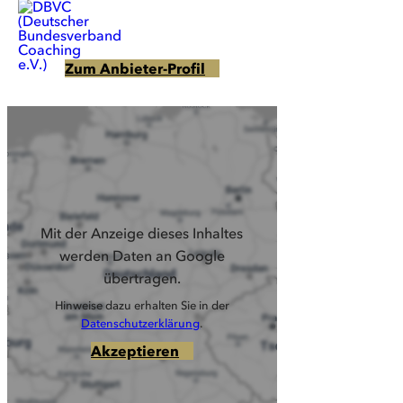
Zum Anbieter-Profil
Mit der Anzeige dieses Inhaltes
werden Daten an Google
übertragen.
Hinweise dazu erhalten Sie in der
Datenschutzerklärung
.
Akzeptieren