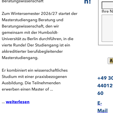
n!
Beratungswissenschaft
Ihre N
Zum Wintersemester 2026/27 startet der
Masterstudiengang Beratung und
Beratungswissenschaft, den wir
gemeinsam mit der Humboldt-
Universität zu Berlin durchführen, in die
vierte Runde! Der Studiengang ist ein
akkreditierter berufsbegleitender
Masterstudiengang.
A
Er kombiniert ein wissenschaftliches
Studium mit einer praxisbezogenen
+49 3
Ausbildung. Die Teilnehmenden
44012
erwerben einen Master of ...
60
...
weiterlesen
E-
Mail