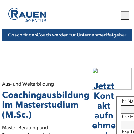
Coach finden
Coach werden
Für Unternehmen
Ratgeber
Mit
Jetzt
Aus- und Weiterbildung
Coachingausbildung
Kont
Ihr N
im Masterstudium
akt
(M.Sc.)
aufn
Ihre E
ehme
Master Beratung und
Ihre 