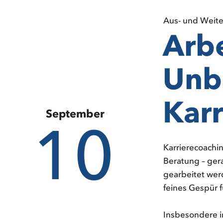
Aus- und Weit
Arb
Unb
Kar
September
10
Karrierecoachin
Beratung – ger
gearbeitet wer
feines Gespür 
Insbesondere i