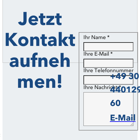
Jetzt
Kontakt
Ihr Name
*
aufneh
Ihre E-Mail
*
Ihre Telefonnummer
men!
+49 30
Ihre Nachricht
*
440129
60
E-Mail
t