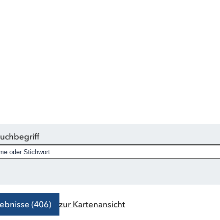
Ihrer persönlichen oder beruflichen Ziele unterstützt?
EN Agentur finden Sie eine große Auswahl an qualifizier
die in verschiedenen Themengebieten spezialisiert sind.
Suchbegriff
ebnisse (406)
zur Kartenansicht