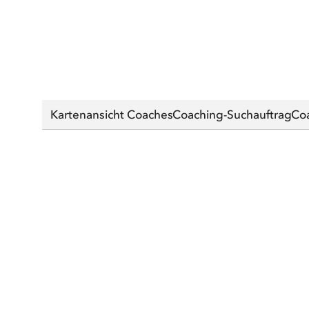
Kartenansicht Coaches
Coaching-Suchauftrag
Co
Finden 
Ihre Adres