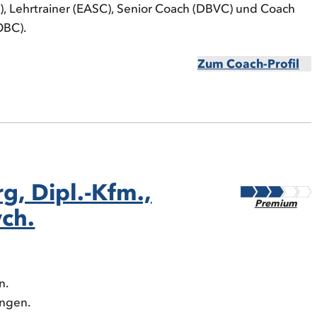
), Lehrtrainer (EASC), Senior Coach (DBVC) und Coach
OBC).
Zum Coach-Profil
g, Dipl.-Kfm.,
Premium
ych.
n.
ungen.