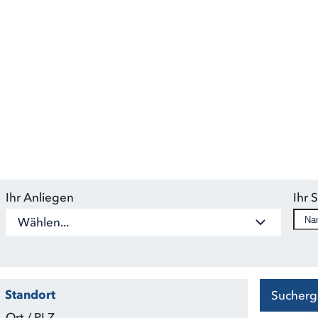
Bei der RAU
Ihr Anliegen
Ihr 
Wählen...
Standort
Sucherg
Ort / PLZ