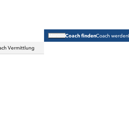
Coach finden
Coach werden
Menü
ach Vermittlung
Sie den passend
se für persönliche und berufliche 
Suchen Sie nach einem Coach, der Sie bei der Erreichun