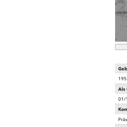
Geb
195
Als 
01/
Kom
Präs