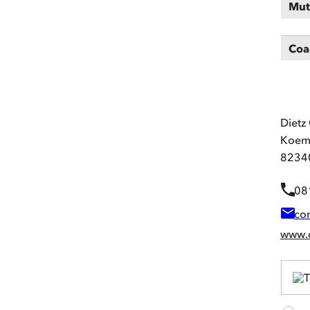
Mut
Coa
Dietz
Koemp
82340
08
co
www.d