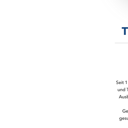
T
Seit 
und T
Ausb
Ge
gesu