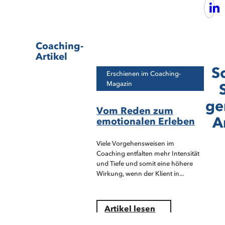
Coaching-
Artikel
S
Erschienen im Coaching-
Magazin
ge
Vom Reden zum
A
emotionalen Erleben
Viele Vorgehensweisen im
Coaching entfalten mehr Intensität
und Tiefe und somit eine höhere
Wirkung, wenn der Klient in...
Artikel lesen