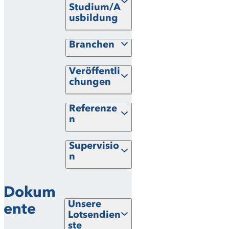
Studium/A
usbildung
Branchen
Veröffentli
chungen
Referenze
n
Supervisio
n
Dokum
Unsere
ente
Lotsendien
ste