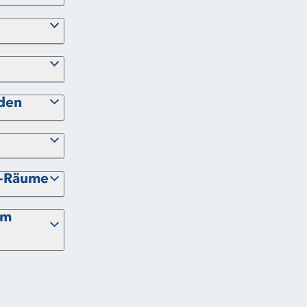
nden
g-Räume
um