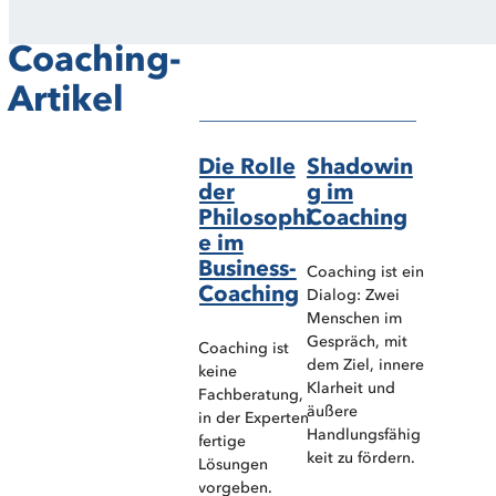
Erschienen
Erschienen
Coaching-
im
im
Coaching-
Coaching-
Artikel
Magazin
Magazin
Die Rolle
Shadowin
der
g im
Philosophi
Coaching
e im
Business-
Coaching ist ein
Coaching
Dialog: Zwei
Menschen im
Gespräch, mit
Coaching ist
dem Ziel, innere
keine
Klarheit und
Fachberatung,
äußere
in der Experten
Handlungsfähig
fertige
keit zu fördern.
Lösungen
vorgeben.