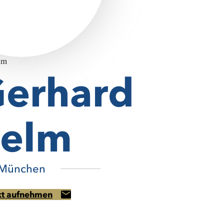
Gerhard
elm
München
kt aufnehmen