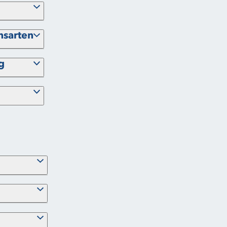
sarten
g