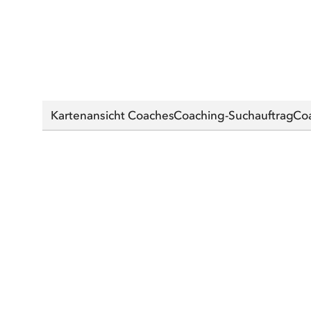
Kartenansicht Coaches
Coaching-Suchauftrag
Co
Finden 
Ihre Adres