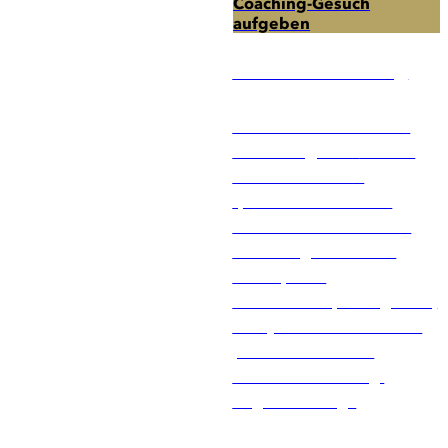
Coaching-Gesuch
Nutzen Sie unsere
aufgeben
folgenden
kostenlosen
Coach Vermittlung
Services:
Gerne unterstützt Sie die
RAUEN Agentur
bei der
Suche nach einem
qualifizierten Business
Coach. Unser erfahrenes
Team sorgt durch eine
konsequente
Qualitätsüberprüfung dafür,
dass jeder Coach über ein
professionelles und
fundiertes Coaching-
Angebot verfügt.
Vertrauen Sie auf die