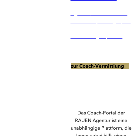
Expertise der
RAUEN
Agentur
und erhalten Sie
von uns Empfehlungen, die
genau auf Ihre
Anforderungen passen.
zur Coach-Vermittlung
Das Coach-Portal der
RAUEN Agentur ist eine
unabhängige Plattform, die
Ihnen dabei hilft, einen