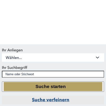
Bei der RAUEN Agentur finden Sie eine große Auswahl an
qualifizierten Coaches,
die in verschiedenen Themengebieten spezialisiert sind.
Ihr Anliegen
Wählen...
Ihr Suchbegriff
Suche starten
Suche verfeinern