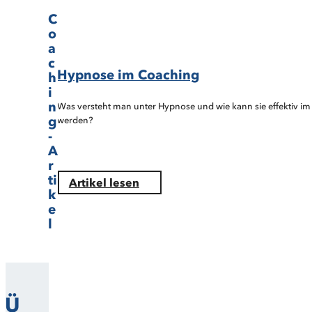
C
o
a
c
Hypnose im Coaching
h
i
n
Was versteht man unter Hypnose und wie kann sie effektiv im
g
werden?
-
A
r
ti
Artikel lesen
k
e
l
Ü