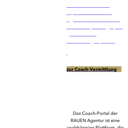
Vertrauen Sie auf die
Expertise der
RAUEN
Agentur
und erhalten Sie
von uns Empfehlungen, die
genau auf Ihre
Anforderungen passen.
zur Coach-Vermittlung
Das Coach-Portal der
RAUEN Agentur ist eine
unabhängige Plattform, die