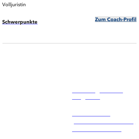
Volljuristin
Zum Coach-Profil
Schwerpunkte
Coaching-Gesuch
aufgeben
Wenn Sie einen
passenden Coach suchen,
können Sie über die
RAUEN Agentur ein