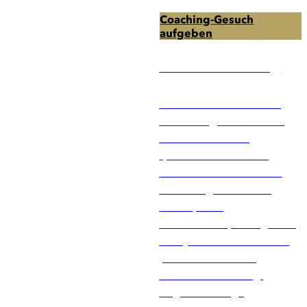
gefunden?
Coaching-Gesuch
Nutzen Sie unsere
aufgeben
folgenden
kostenlosen
Coach Vermittlung
Services:
Gerne unterstützt Sie die
RAUEN Agentur
bei der
Suche nach einem
qualifizierten Business
Coach. Unser erfahrenes
Team sorgt durch eine
konsequente
Qualitätsüberprüfung dafür,
dass jeder Coach über ein
professionelles und
fundiertes Coaching-
Angebot verfügt.