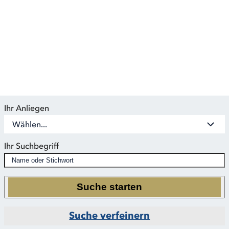
Bei der RAUEN Agentur finden Sie eine große Auswahl an
qualifizierten Coaches,
die in verschiedenen Themengebieten spezialisiert sind.
Ihr Anliegen
Wählen...
Ihr Suchbegriff
Suche starten
Suche verfeinern