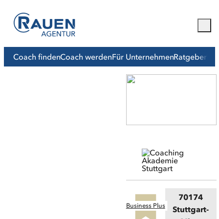
Coach finden
Coach werden
Für Unternehmen
Ratgeber
Mit
70174
Business Plus
Stuttgart-