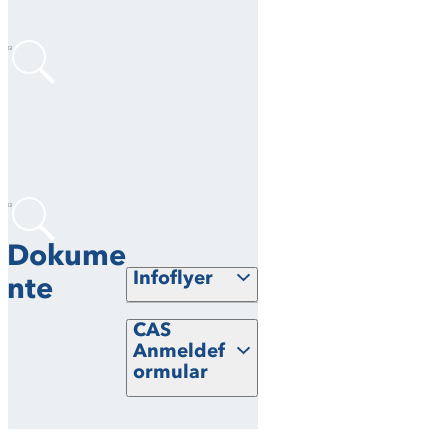
Dokume
Infoflyer
nte
CAS
Anmeldef
ormular