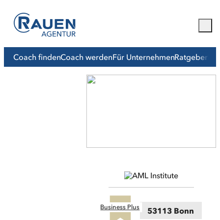
Coach finden
Coach werden
Für Unternehmen
Ratgeber
Mit
Business Plus
53113 Bonn